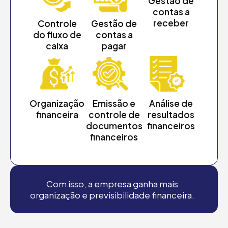
Gestão de
contas a
receber
Controle
Gestão de
do fluxo de
contas a
caixa
pagar
Organização
Emissão e
Análise de
financeira
controle de
resultados
documentos
financeiros
financeiros
Com isso, a empresa ganha mais
organização e previsibilidade financeira.