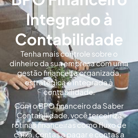
Integrado à
Contabilidade
Tenha mais controle sobre o
dinheiro da sua empresa com uma
gestão financeira organizada,
estratégica e integrada à
contabilidade.
Com o BPO financeiro da Saber
Contabilidade, você terceiriza
rotinas financeiras como fluxo de
caixa, contas a pagar e contas a