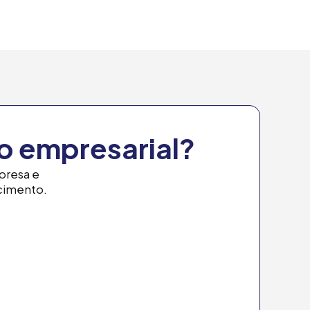
o empresarial?
mpresa e
scimento.