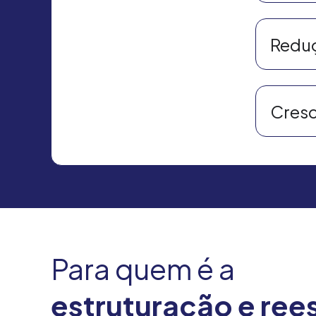
Reduç
Cresc
Para quem é a
estruturação e ree