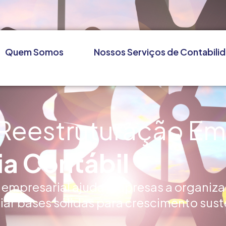
Quem Somos
Nossos Serviços de Contabili
 Reestruturação Em
a Contábil
 empresarial ajuda empresas a organiza
riar bases sólidas para crescimento sust