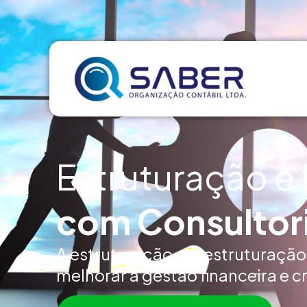
Estruturação e
com Consultori
A estruturação e reestruturação
melhorar a gestão financeira e c