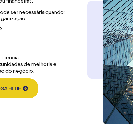
u financeiras.
pode ser necessária quando:
rganização
o
iciência
rtunidades de melhoria e
ão do negócio.
SA HOJE!