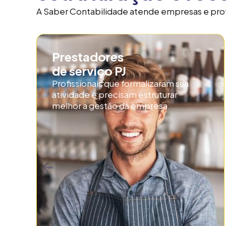
A Saber Contabilidade atende empresas e profi
Prestadores
de serviço PJ
Profissionais que formalizaram sua
atividade e precisam estruturar
melhor a gestão da empresa.