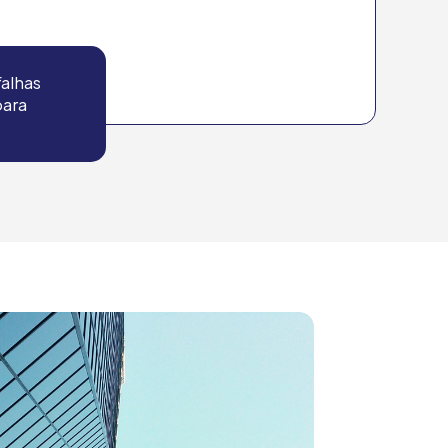
alhas
para