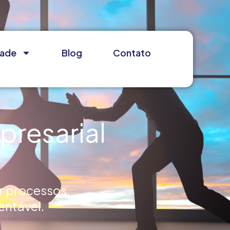
dade
Blog
Contato
presarial
r processos,
entável.